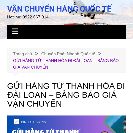
Chuyển
VẬN CHUYỂN HÀNG QUỐC TẾ
đến
Hotline: 0922 667 914
phần
nội
dung
Trang chủ
Chuyển Phát Nhanh Quốc tế
GỬI HÀNG TỪ THANH HÓA ĐI ĐÀI LOAN – BẢNG BÁO
GIÁ VẬN CHUYỂN
GỬI HÀNG TỪ THANH HÓA ĐI
ĐÀI LOAN – BẢNG BÁO GIÁ
VẬN CHUYỂN