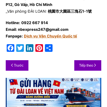
P12, Gò Vấp, Hồ Chí Minh
_Văn phòng ĐÀI LOAN:
桃園市大園區三塊石1-1號
Hotline: 0922 667 914
Email: nbexpress247@gmail.com
Fanpage:
Dịch vụ Vận Chuyển Quốc tế
F
T
Li
Pi
S
a
w
n
nt
h
c
itt
k
er
ar
Điều
Trước
Tiếp theo
e
er
e
e
e
hướng
b
dI
st
bài
o
n
viết
o
k