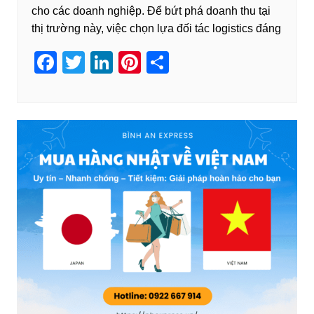
cho các doanh nghiệp. Để bứt phá doanh thu tại
thị trường này, việc chọn lựa đối tác logistics đáng
F
T
Li
Pi
S
a
wi
n
nt
h
c
tt
k
er
ar
e
er
e
e
e
b
dI
st
o
n
o
k