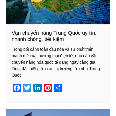
Vận chuyển hàng Trung Quốc uy tín,
nhanh chóng, tiết kiệm
Trong bối cảnh toàn cầu hóa và sự phát triển
mạnh mẽ của thương mại điện tử, nhu cầu vận
chuyển hàng hóa quốc tế đang ngày càng gia
tăng, đặc biệt giữa các thị trường lớn như Trung
Quốc
F
T
Li
Pi
S
a
wi
n
nt
h
c
tt
k
er
ar
e
er
e
e
e