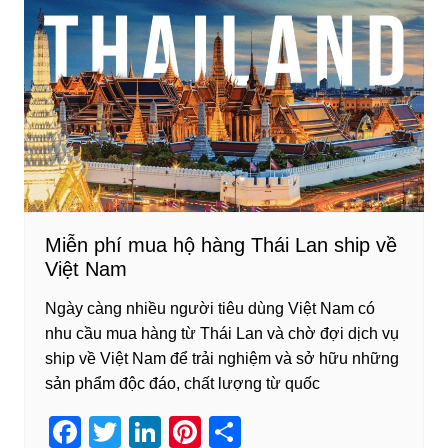
e
er
e
e
e
b
dI
st
o
n
o
k
Miễn phí mua hộ hàng Thái Lan ship về
Việt Nam
Ngày càng nhiều người tiêu dùng Việt Nam có
nhu cầu mua hàng từ Thái Lan và chờ đợi dịch vụ
ship về Việt Nam để trải nghiệm và sở hữu những
sản phẩm độc đáo, chất lượng từ quốc
F
T
Li
Pi
S