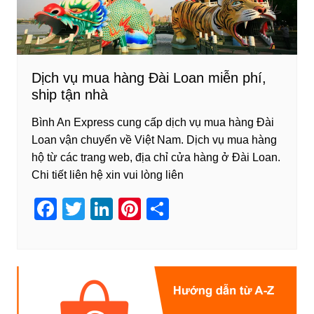
Dịch vụ mua hàng Đài Loan miễn phí,
ship tận nhà
Bình An Express cung cấp dịch vụ mua hàng Đài
Loan vận chuyển về Việt Nam. Dịch vụ mua hàng
hộ từ các trang web, địa chỉ cửa hàng ở Đài Loan.
Chi tiết liên hệ xin vui lòng liên
F
T
Li
Pi
S
a
wi
n
nt
h
c
tt
k
er
ar
e
er
e
e
e
b
dI
st