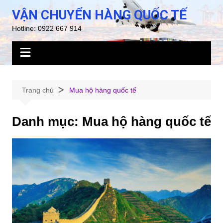
Chuyển
VẬN CHUYỂN HÀNG QUỐC TẾ
đến
Hotline: 0922 667 914
phần
nội
dung
Trang chủ
Mua hộ hàng quốc tế
Danh mục:
Mua hộ hàng quốc tế