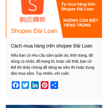
o
n
o
k
Cách mua hàng trên shopee Đài Loan
Nếu bạn có nhu cầu sắm quần áo, thời trang, đồ
dùng cá nhân, đồ trang trí, hoặc nội thất, bạn có
thể tìm thấy chúng dễ dàng tại siêu thị hoặc trung
tâm mua sắm. Tuy nhiên, với cuộc
F
T
Li
Pi
S
a
wi
n
nt
h
c
tt
k
er
ar