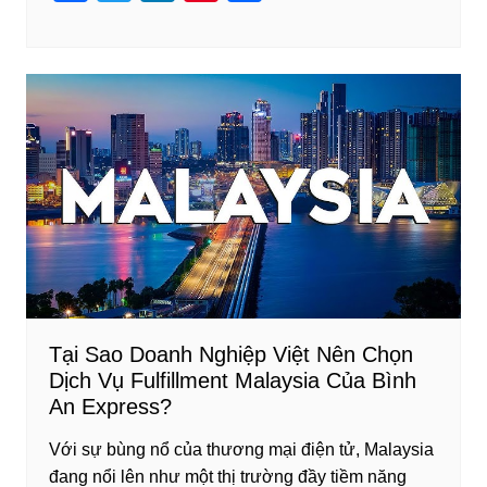
a
wi
n
nt
h
c
tt
k
er
ar
e
er
e
e
e
b
dI
st
o
n
o
k
Tại Sao Doanh Nghiệp Việt Nên Chọn
Dịch Vụ Fulfillment Malaysia Của Bình
An Express?
Với sự bùng nổ của thương mại điện tử, Malaysia
đang nổi lên như một thị trường đầy tiềm năng