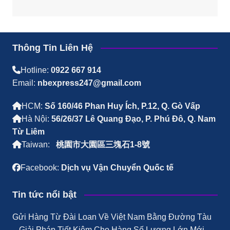
Thông Tin Liên Hệ
Hotline:
0922 667 914
Email:
nbexpress247@gmail.com
HCM:
Số 160/46 Phan Huy Ích, P.12, Q. Gò Vấp
Hà Nội:
56/26/37 Lê Quang Đạo, P. Phú Đô, Q. Nam
Từ Liêm
Taiwan:
桃園市大園區三塊石1-8號
Facebook:
Dịch vụ Vận Chuyển Quốc tế
Tin tức nổi bật
Gửi Hàng Từ Đài Loan Về Việt Nam Bằng Đường Tàu
– Giải Pháp Tiết Kiệm Cho Hàng Số Lượng Lớn Mới