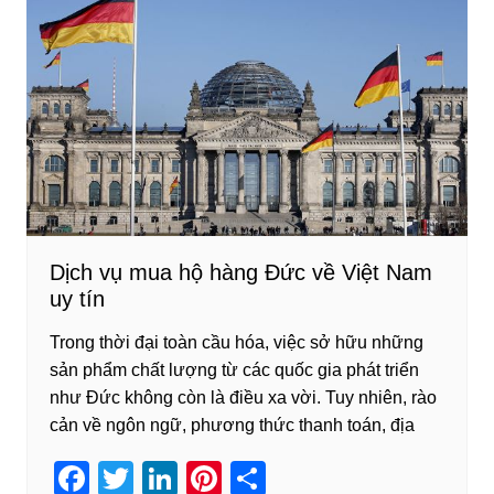
b
dI
st
o
n
o
k
Dịch vụ mua hộ hàng Đức về Việt Nam
uy tín
Trong thời đại toàn cầu hóa, việc sở hữu những
sản phẩm chất lượng từ các quốc gia phát triển
như Đức không còn là điều xa vời. Tuy nhiên, rào
cản về ngôn ngữ, phương thức thanh toán, địa
F
T
Li
Pi
S