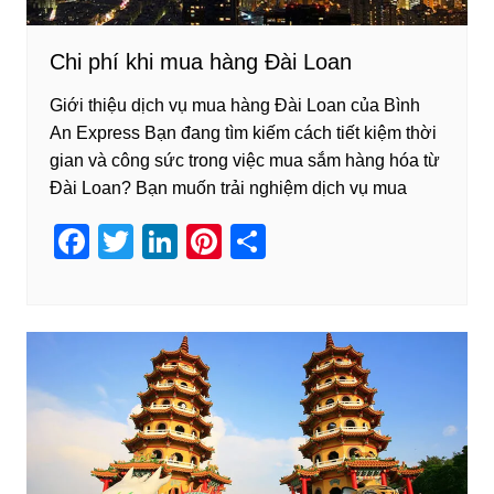
Chi phí khi mua hàng Đài Loan
Giới thiệu dịch vụ mua hàng Đài Loan của Bình
An Express Bạn đang tìm kiếm cách tiết kiệm thời
gian và công sức trong việc mua sắm hàng hóa từ
Đài Loan? Bạn muốn trải nghiệm dịch vụ mua
F
T
Li
Pi
S
a
wi
n
nt
h
c
tt
k
er
ar
e
er
e
e
e
b
dI
st
o
n
o
k