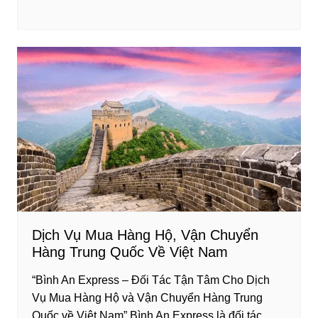
a
wi
n
nt
h
c
tt
k
er
ar
e
er
e
e
e
b
dI
st
o
n
o
k
Dịch Vụ Mua Hàng Hộ, Vận Chuyển
Hàng Trung Quốc Về Việt Nam
“Bình An Express – Đối Tác Tận Tâm Cho Dịch
Vụ Mua Hàng Hộ và Vận Chuyển Hàng Trung
Quốc về Việt Nam” Bình An Express là đối tác