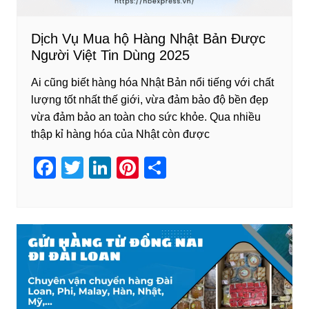
Dịch Vụ Mua hộ Hàng Nhật Bản Được
Người Việt Tin Dùng 2025
Ai cũng biết hàng hóa Nhật Bản nổi tiếng với chất
lượng tốt nhất thế giới, vừa đảm bảo độ bền đẹp
vừa đảm bảo an toàn cho sức khỏe. Qua nhiều
thập kỉ hàng hóa của Nhật còn được
F
T
Li
Pi
S
a
wi
n
nt
h
c
tt
k
er
ar
e
er
e
e
e
b
dI
st
o
n
o