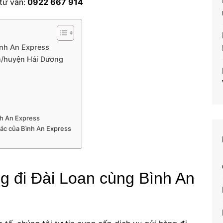
tư vấn:
0922 667 914
ình An Express
ận/huyện Hải Dương
nh An Express
hác của Bình An Express
g đi Đài Loan cùng Bình An