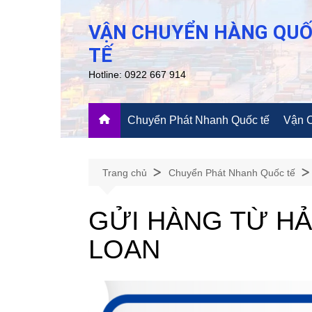
Chuyển
đến
VẬN CHUYỂN HÀNG QU
phần
TẾ
nội
Hotline: 0922 667 914
dung
Chuyển Phát Nhanh Quốc tế
Vận 
Trang chủ
Chuyển Phát Nhanh Quốc tế
GỬI HÀNG TỪ HẢ
LOAN