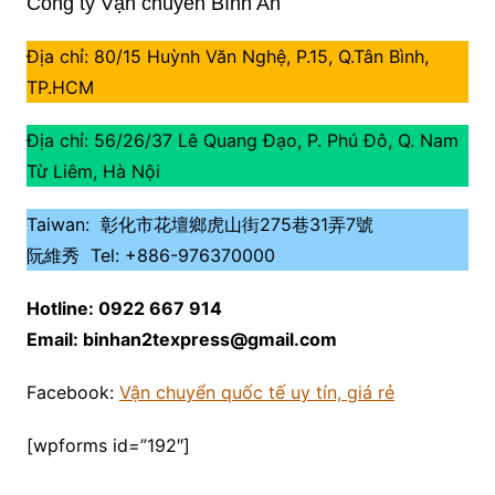
Công ty Vận chuyển Bình An
Địa chỉ: 80/15 Huỳnh Văn Nghệ, P.15, Q.Tân Bình,
TP.HCM
Địa chỉ: 56/26/37 Lê Quang Đạo, P. Phú Đô, Q. Nam
Từ Liêm, Hà Nội
Taiwan: 彰化市花壇鄉虎山街275巷31弄7號
阮維秀 Tel: +886-976370000
Hotline: 0922 667 914
Email: binhan2texpress@gmail.com
Facebook:
Vận chuyển quốc tế uy tín, giá rẻ
[wpforms id=”192″]