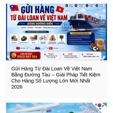
b
dI
st
bài
o
n
viết
o
k
Gửi Hàng Từ Đài Loan Về Việt Nam
Bằng Đường Tàu – Giải Pháp Tiết Kiệm
Cho Hàng Số Lượng Lớn Mới Nhất
2026