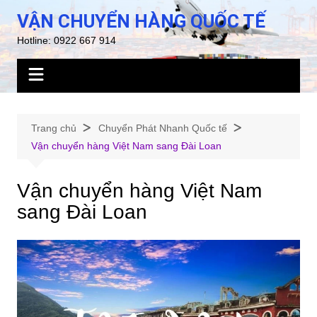
Chuyển
VẬN CHUYỂN HÀNG QUỐC TẾ
đến
Hotline: 0922 667 914
phần
nội
dung
Trang chủ
Chuyển Phát Nhanh Quốc tế
Vận chuyển hàng Việt Nam sang Đài Loan
Vận chuyển hàng Việt Nam
sang Đài Loan