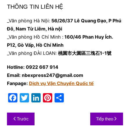
THÔNG TIN LIÊN HỆ
_Văn phòng Hà Nội:
56/26/37 Lê Quang Đạo, P Phú
Đô, Nam Từ Liêm, Hà nội
_Văn phòng Hồ Chí Minh :
160/46 Phan Huy Ích.
P12, Gò Vấp, Hồ Chí Minh
_Văn phòng ĐÀI LOAN:
桃園市大園區三塊石1-1號
Hotline: 0922 667 914
Email: nbexpress247@gmail.com
Fanpage:
Dịch vụ Vận Chuyển Quốc tế
F
T
Li
Pi
S
a
w
n
nt
h
c
itt
k
er
ar
Điều
Trước
Tiếp theo
e
er
e
e
e
hướng