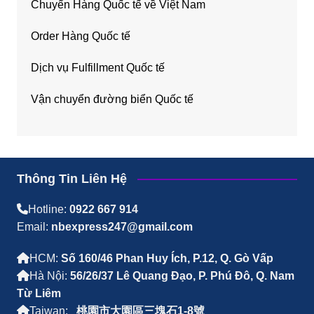
Chuyển Hàng Quốc tế về Việt Nam
Order Hàng Quốc tế
Dịch vụ Fulfillment Quốc tế
Vận chuyển đường biển Quốc tế
Thông Tin Liên Hệ
Hotline:
0922 667 914
Email:
nbexpress247@gmail.com
HCM:
Số 160/46 Phan Huy Ích, P.12, Q. Gò Vấp
Hà Nội:
56/26/37 Lê Quang Đạo, P. Phú Đô, Q. Nam
Từ Liêm
Taiwan:
桃園市大園區三塊石1-8號