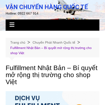
Chuyển
VẬN CHUYỂN HÀNG QUỐC TẾ
đến
Hotline: 0922 667 914
phần
nội
dung
Trang chủ
Chuyển Phát Nhanh Quốc tế
Fulfillment Nhật Bản – Bí quyết mở rộng thị trường cho
shop Việt
Fulfillment Nhật Bản – Bí quyết
mở rộng thị trường cho shop
Việt