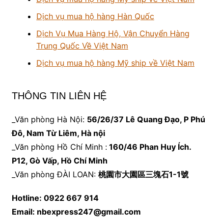
Dịch vụ mua hộ hàng Hàn Quốc
Dịch Vụ Mua Hàng Hộ, Vận Chuyển Hàng
Trung Quốc Về Việt Nam
Dịch vụ mua hộ hàng Mỹ ship về Việt Nam
THÔNG TIN LIÊN HỆ
_Văn phòng Hà Nội:
56/26/37 Lê Quang Đạo, P Phú
Đô, Nam Từ Liêm, Hà nội
_Văn phòng Hồ Chí Minh :
160/46 Phan Huy Ích.
P12, Gò Vấp, Hồ Chí Minh
_Văn phòng ĐÀI LOAN:
桃園市大園區三塊石1-1號
Hotline: 0922 667 914
Email: nbexpress247@gmail.com