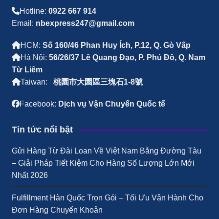
Hotline:
0922 667 914
Email:
nbexpress247@gmail.com
HCM:
Số 160/46 Phan Huy Ích, P.12, Q. Gò Vấp
Hà Nội:
56/26/37 Lê Quang Đạo, P. Phú Đô, Q. Nam
Từ Liêm
Taiwan:
桃園市大園區三塊石1-8號
Facebook:
Dịch vụ Vận Chuyển Quốc tế
Tin tức nổi bật
Gửi Hàng Từ Đài Loan Về Việt Nam Bằng Đường Tàu
– Giải Pháp Tiết Kiệm Cho Hàng Số Lượng Lớn Mới
Nhất 2026
Fulfillment Hàn Quốc Trọn Gói – Tối Ưu Vận Hành Cho
Đơn Hàng Chuyển Khoản