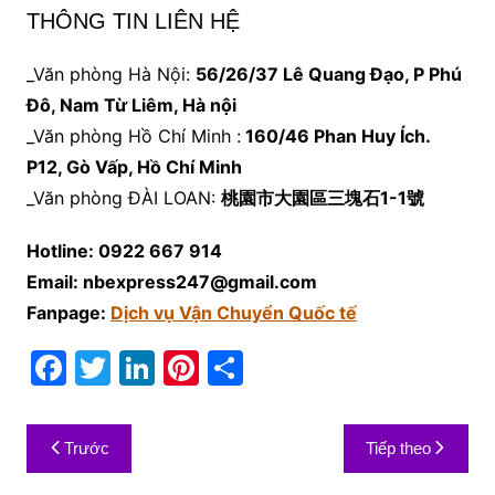
THÔNG TIN LIÊN HỆ
_Văn phòng Hà Nội:
56/26/37 Lê Quang Đạo, P Phú
Đô, Nam Từ Liêm, Hà nội
_Văn phòng Hồ Chí Minh :
160/46 Phan Huy Ích.
P12, Gò Vấp, Hồ Chí Minh
_Văn phòng ĐÀI LOAN:
桃園市大園區三塊石1-1號
Hotline: 0922 667 914
Email: nbexpress247@gmail.com
Fanpage:
Dịch vụ Vận Chuyển Quốc tế
F
T
Li
Pi
S
a
w
n
nt
h
c
itt
k
er
ar
Điều
Trước
Tiếp theo
e
er
e
e
e
hướng