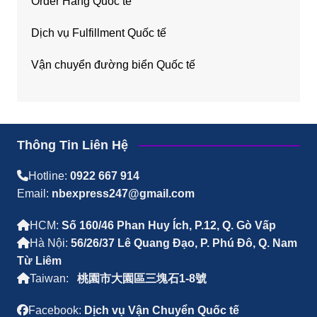
Order Hàng Quốc tế
Dịch vụ Fulfillment Quốc tế
Vận chuyển đường biển Quốc tế
Thông Tin Liên Hệ
Hotline:
0922 667 914
Email:
nbexpress247@gmail.com
HCM:
Số 160/46 Phan Huy Ích, P.12, Q. Gò Vấp
Hà Nội:
56/26/37 Lê Quang Đạo, P. Phú Đô, Q. Nam
Từ Liêm
Taiwan:
桃園市大園區三塊石1-8號
Facebook:
Dịch vụ Vận Chuyển Quốc tế