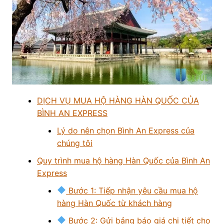
DỊCH VỤ MUA HỘ HÀNG HÀN QUỐC CỦA
BÌNH AN EXPRESS
Lý do nên chọn Bình An Express của
chúng tôi
Quy trình mua hộ hàng Hàn Quốc của Bình An
Express
Bước 1: Tiếp nhận yêu cầu mua hộ
hàng Hàn Quốc từ khách hàng
Bước 2: Gửi bảng báo giá chi tiết cho