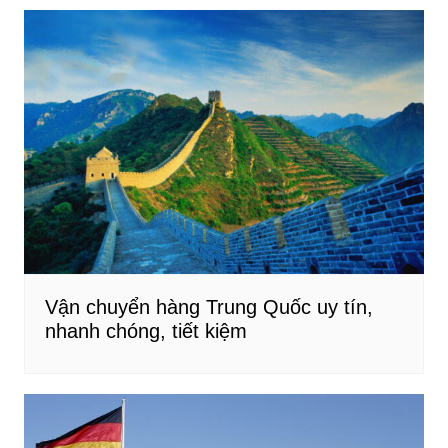
b
dI
st
bài
o
n
viết
o
k
Vận chuyển hàng Trung Quốc uy tín,
nhanh chóng, tiết kiệm