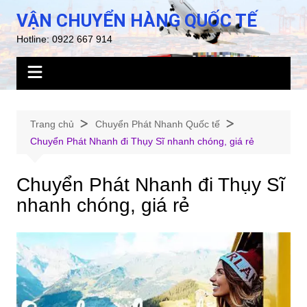
Chuyển
VẬN CHUYỂN HÀNG QUỐC TẾ
đến
Hotline: 0922 667 914
phần
nội
dung
Trang chủ
Chuyển Phát Nhanh Quốc tế
Chuyển Phát Nhanh đi Thụy Sĩ nhanh chóng, giá rẻ
Chuyển Phát Nhanh đi Thụy Sĩ
nhanh chóng, giá rẻ