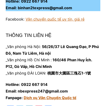
Hotline: 0922 667 914
Email: binhan2texpress@gmail.com
Facebook:
Vận chuyển quốc tế uy tín, giá rẻ
THÔNG TIN LIÊN HỆ
_Văn phòng Hà Nội:
56/26/37 Lê Quang Đạo, P Phú
Đô, Nam Từ Liêm, Hà nội
_Văn phòng Hồ Chí Minh :
160/46 Phan Huy Ích.
P12, Gò Vấp, Hồ Chí Minh
_Văn phòng ĐÀI LOAN:
桃園市大園區三塊石1-1號
Hotline: 0922 667 914
Email: nbexpress247@gmail.com
Fanpage:
Dịch vụ Vận Chuyển Quốc tế