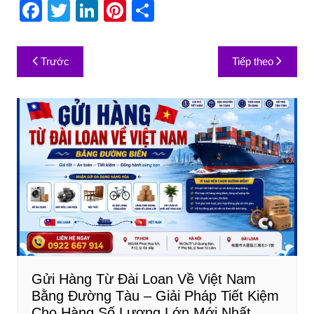
F
T
Li
Pi
S
a
w
n
nt
h
c
itt
k
er
ar
Điều
Trước
Tiếp theo
e
er
e
e
e
hướng
b
dI
st
bài
o
n
viết
o
k
Gửi Hàng Từ Đài Loan Về Việt Nam
Bằng Đường Tàu – Giải Pháp Tiết Kiệm
Cho Hàng Số Lượng Lớn Mới Nhất