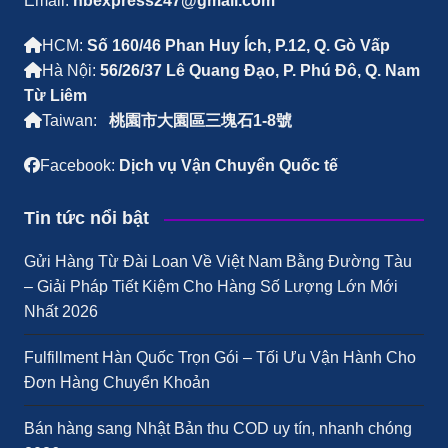
Email:
nbexpress247@gmail.com
HCM:
Số 160/46 Phan Huy Ích, P.12, Q. Gò Vấp
Hà Nội:
56/26/37 Lê Quang Đạo, P. Phú Đô, Q. Nam
Từ Liêm
Taiwan:
桃園市大園區三塊石1-8號
Facebook:
Dịch vụ Vận Chuyển Quốc tế
Tin tức nổi bật
Gửi Hàng Từ Đài Loan Về Việt Nam Bằng Đường Tàu
– Giải Pháp Tiết Kiệm Cho Hàng Số Lượng Lớn Mới
Nhất 2026
Fulfillment Hàn Quốc Trọn Gói – Tối Ưu Vận Hành Cho
Đơn Hàng Chuyển Khoản
Bán hàng sang Nhật Bản thu COD uy tín, nhanh chóng