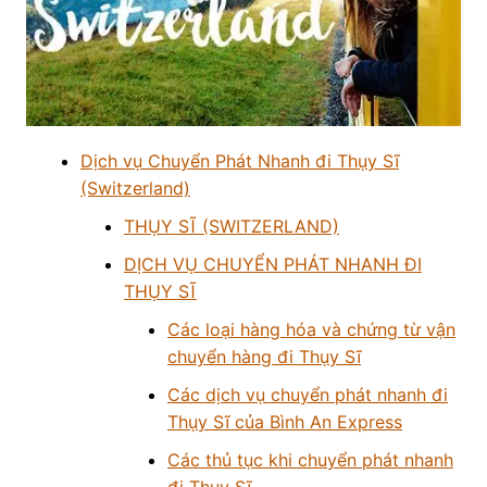
Dịch vụ Chuyển Phát Nhanh đi Thụy Sĩ
(Switzerland)
THỤY SĨ (SWITZERLAND)
DỊCH VỤ CHUYỂN PHÁT NHANH ĐI
THỤY SĨ
Các loại hàng hóa và chứng từ vận
chuyển hàng đi Thụy Sĩ
Các dịch vụ chuyển phát nhanh đi
Thụy Sĩ của Bình An Express
Các thủ tục khi chuyển phát nhanh
đi Thụy Sĩ