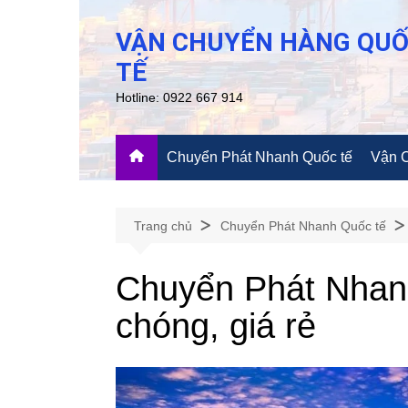
Chuyển
đến
VẬN CHUYỂN HÀNG QU
phần
TẾ
nội
Hotline: 0922 667 914
dung
Chuyển Phát Nhanh Quốc tế
Vận 
Trang chủ
Chuyển Phát Nhanh Quốc tế
Chuyển Phát Nhanh
chóng, giá rẻ